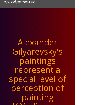
приобретению
Alexander
Gilyarevsky's
paintings
represent a
special level of
perception of
painting