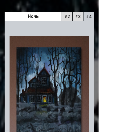
Ночь
#2
#3
#4