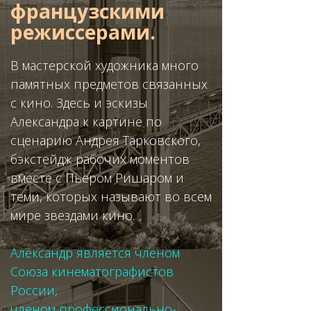
французскими
режиссерами.
В мастерской художника много
памятных предметов связанных
с кино. Здесь и эскизы
Александра к картине по
сценарию Андрея Тарковского,
бэкстейдж рабочих моментов
вместе с Пьером Ришаром и
теми, которых называют во всем
мире звездами кино.
Александр является членом
Союза кинематографистов
России,
членом профессионально-