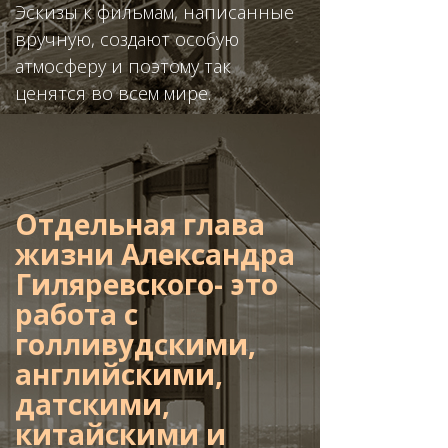
Эскизы
к фильмам, написанные
вручную, создают особую
атмосферу и поэтому так
ценятся во всем мире.
Отдельная глава
жизни Александра
Гиляревского- это
работа с
голливудскими,
английскими,
датскими,
китайскими и