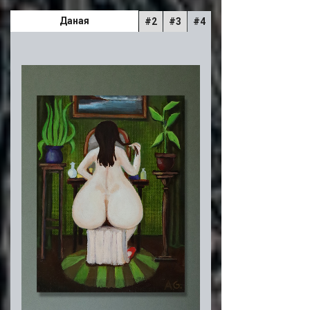
Даная
#2
#3
#4