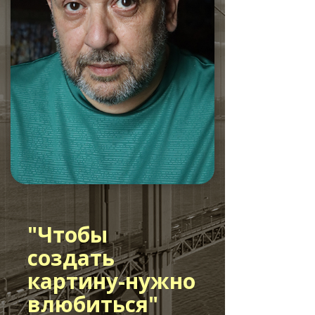
"
Чтобы
создать
картину-нужно
влюбиться"