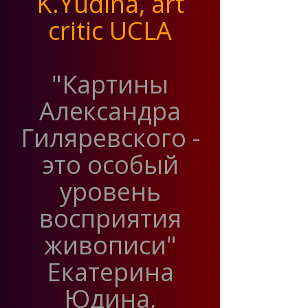
K.Yudina, art
critic UCLA
"Картины
Александра
Гиляревского -
это особый
уровень
восприятия
живописи"
Екатерина
Юдина,