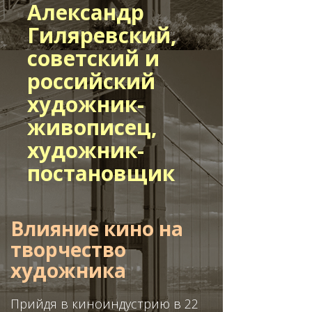
Александр
Гиляревский,
советский и
российский
художник-
живописец,
художник-
постановщик
Влияние кино на
творчество
художника
Прийдя в киноиндустрию в 22